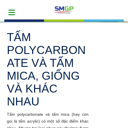
TẤM
POLYCARBON
ATE VÀ TẤM
MICA, GIỐNG
VÀ KHÁC
NHAU
Tấm polycarbonate và tấm mica (hay còn
gọi là tấm
acrylic)
có một số đặc điểm khác