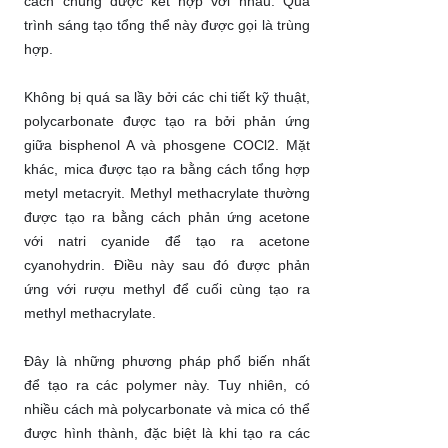
cách chúng được kết hợp với nhau. Quá
trình sáng tạo tổng thể này được gọi là trùng
hợp.
Không bị quá sa lầy bởi các chi tiết kỹ thuật,
polycarbonate được tạo ra bởi phản ứng
giữa bisphenol A và phosgene COCl2. Mặt
khác, mica được tạo ra bằng cách tổng hợp
metyl metacryit. Methyl methacrylate thường
được tạo ra bằng cách phản ứng acetone
với natri cyanide để tạo ra acetone
cyanohydrin. Điều này sau đó được phản
ứng với rượu methyl để cuối cùng tạo ra
methyl methacrylate.
Đây là những phương pháp phổ biến nhất
để tạo ra các polymer này. Tuy nhiên, có
nhiều cách mà polycarbonate và mica có thể
được hình thành, đặc biệt là khi tạo ra các