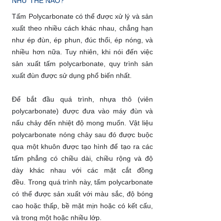
NHƯ THẾ NÀO?
Tấm Polycarbonate có thể được xử lý và sản
xuất theo nhiều cách khác nhau, chẳng hạn
như ép đùn, ép phun, đúc thổi, ép nóng, và
nhiều hơn nữa. Tuy nhiên, khi nói đến việc
sản xuất tấm polycarbonate, quy trình sản
xuất đùn được sử dụng phổ biến nhất.
Để bắt đầu quá trình, nhựa thô (viên
polycarbonate) được đưa vào máy đùn và
nấu chảy đến nhiệt độ mong muốn. Vật liệu
polycarbonate nóng chảy sau đó được buộc
qua một khuôn được tạo hình để tạo ra các
tấm phẳng có chiều dài, chiều rộng và độ
dày khác nhau với các mặt cắt đồng
đều. Trong quá trình này, tấm polycarbonate
có thể được sản xuất với màu sắc, độ bóng
cao hoặc thấp, bề mặt mịn hoặc có kết cấu,
và trong một hoặc nhiều lớp.