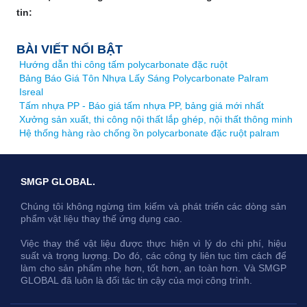
tin:
BÀI VIẾT NỔI BẬT
Hướng dẫn thi công tấm polycarbonate đặc ruột
Bảng Báo Giá Tôn Nhựa Lấy Sáng Polycarbonate Palram
Isreal
Tấm nhựa PP - Báo giá tấm nhựa PP, bảng giá mới nhất
Xưởng sản xuất, thi công nội thất lắp ghép, nội thất thông minh
Hệ thống hàng rào chống ồn polycarbonate đặc ruột palram
SMGP GLOBAL.
Chúng tôi không ngừng tìm kiếm và phát triển các dòng sản
phẩm vật liệu thay thế ứng dụng cao.
Việc thay thế vật liệu được thực hiện vì lý do chi phí, hiệu
suất và trọng lượng. Do đó, các công ty liên tục tìm cách để
làm cho sản phẩm nhẹ hơn, tốt hơn, an toàn hơn. Và SMGP
GLOBAL đã luôn là đối tác tin cậy của mọi công trình.