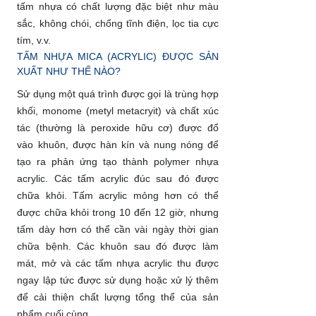
tấm nhựa có chất lượng đặc biệt như màu
sắc, không chói, chống tĩnh điện, lọc tia cực
tím, v.v.
TẤM NHỰA MICA (ACRYLIC) ĐƯỢC SẢN
XUẤT NHƯ THẾ NÀO?
Sử dụng một quá trình được gọi là trùng hợp
khối, monome (metyl metacryit) và chất xúc
tác (thường là peroxide hữu cơ) được đổ
vào khuôn, được hàn kín và nung nóng để
tạo ra phản ứng tạo thành polymer nhựa
acrylic. Các tấm acrylic đúc sau đó được
chữa khỏi. Tấm acrylic mỏng hơn có thể
được chữa khỏi trong 10 đến 12 giờ, nhưng
tấm dày hơn có thể cần vài ngày thời gian
chữa bệnh. Các khuôn sau đó được làm
mát, mở và các tấm nhựa acrylic thu được
ngay lập tức được sử dụng hoặc xử lý thêm
để cải thiện chất lượng tổng thể của sản
phẩm cuối cùng.