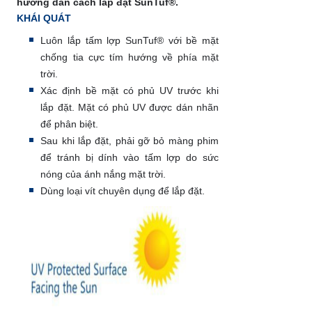
hướng dẫn cách lắp đặt SunTuf®.
KHÁI QUÁT
Luôn lắp tấm lợp SunTuf® với bề mặt
chống tia cực tím hướng về phía mặt
trời.
Xác định bề mặt có phủ UV trước khi
lắp đặt. Mặt có phủ UV được dán nhãn
để phân biệt.
Sau khi lắp đặt, phải gỡ bỏ màng phim
để tránh bị dính vào tấm lợp do sức
nóng của ánh nắng mặt trời.
Dùng loại vít chuyên dụng để lắp đặt.