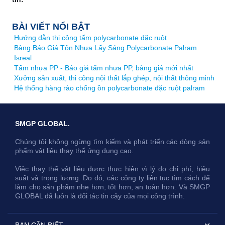
BÀI VIẾT NỔI BẬT
Hướng dẫn thi công tấm polycarbonate đặc ruột
Bảng Báo Giá Tôn Nhựa Lấy Sáng Polycarbonate Palram
Isreal
Tấm nhựa PP - Báo giá tấm nhựa PP, bảng giá mới nhất
Xưởng sản xuất, thi công nội thất lắp ghép, nội thất thông minh
Hệ thống hàng rào chống ồn polycarbonate đặc ruột palram
SMGP GLOBAL.
Chúng tôi không ngừng tìm kiếm và phát triển các dòng sản
phẩm vật liệu thay thế ứng dụng cao.
Việc thay thế vật liệu được thực hiện vì lý do chi phí, hiệu
suất và trọng lượng. Do đó, các công ty liên tục tìm cách để
làm cho sản phẩm nhẹ hơn, tốt hơn, an toàn hơn. Và SMGP
GLOBAL đã luôn là đối tác tin cậy của mọi công trình.