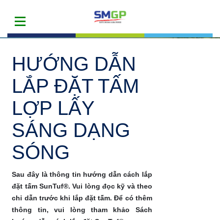
HƯỚNG DẪN
LẮP ĐẶT TẤM
LỢP LẤY
SÁNG DẠNG
SÓNG
Sau đây là thông tin hướng dẫn cách lắp
đặt tấm SunTuf®. Vui lòng đọc kỹ và theo
chỉ dẫn trước khi lắp đặt tấm. Để có thêm
thông tin, vui lòng tham khảo Sách