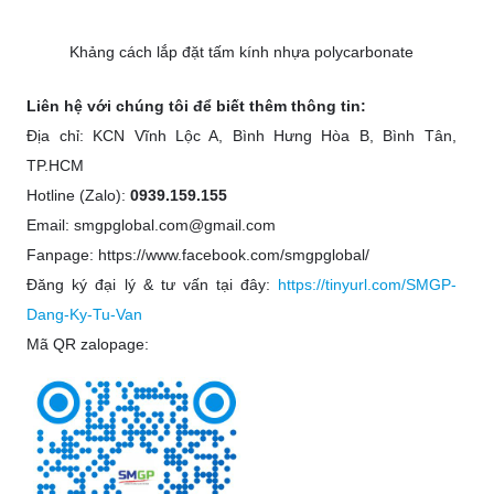
Khảng cách lắp đặt tấm kính nhựa polycarbonate
Liên hệ với chúng tôi để biết thêm thông tin:
Địa chỉ:
KCN Vĩnh Lộc A, Bình Hưng Hòa B, Bình Tân,
TP.HCM
Hotline (Zalo):
0939.159.155
Email: smgpglobal.com@gmail.com
Fanpage: https://www.facebook.com/smgpglobal/
Đăng ký đại lý & tư vấn tại đây:
https://tinyurl.com/SMGP-
Dang-Ky-Tu-Van
Mã QR zalopage: