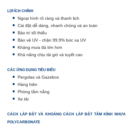
LỢI ÍCH CHÍNH
Ngoại hình rõ ràng và thanh lịch
Cài đặt dễ dàng, nhanh chóng và an toàn
Bảo trì tối thiểu
Bảo vệ UV - chặn 99,9% bức xạ UV
Kháng mưa đá lớn hơn
Khả năng chịu tải gió và tuyết cao
CÁC ỨNG DỤNG TIÊU BIỂU
Pergolas và Gazebos
Hàng hiên
Phòng tắm nắng
Xe tải
CÁCH LẮP ĐẶT VÀ KHOẢNG CÁCH LẮP ĐẶT TẤM KÍNH NHỰA
POLYCARBONATE