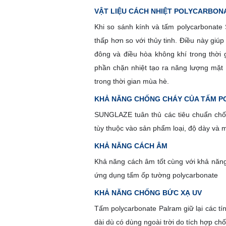
VẬT LIỆU CÁCH NHIỆT POLYCARBON
Khi so sánh kính và tấm polycarbonate
thấp hơn so với thủy tinh. Điều này gi
đông và điều hòa không khí trong thời
phần chặn nhiệt tạo ra năng lượng mặt t
trong thời gian mùa hè.
KHẢ NĂNG CHỐNG CHÁY CỦA TẤM 
SUNGLAZE tuân thủ các tiêu chuẩn chống
tùy thuộc vào sản phẩm loại, độ dày và 
KHẢ NĂNG CÁCH ÂM
Khả năng cách âm tốt cùng với khả năng
ứng dụng tấm ốp tường polycarbonate
KHẢ NĂNG CHỐNG BỨC XẠ UV
Tấm polycarbonate Palram giữ lại các tín
dài dù có dùng ngoài trời do tích hợp ch