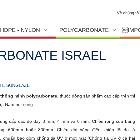
Về chúng tôi
HDPE - NYLON
POLYCARBONATE
IMP
RBONATE ISRAEL
ATE SUNGLAZE
g thông minh polycarbonate
, thuộc dòng sản phẩm cao cấp trên thị
iệt Nam nói riêng.
 cung cấp các độ dày 3 mm, 4 mm và 6 mm. Chiều rộng của bảng
ống, 600mm hoặc 800mm. Chiều dài bảng điều khiển tối đa là
êu chuẩn bao gồm chống tia UV ở một mặt (Chống tia UV ở cả hai