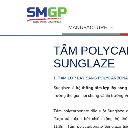
MANUFACTURE
TẤM POLYCA
SUNGLAZE
1. TẤM LỢP LẤY SÁNG POLYCARBON
Sunglaze là
hệ thống tấm lợp lấy sán
trường thế giới nói chung và thị trường V
Tấm polycarbonate đặc ruột Sunglaze
được xác định bởi chiều rộng hệ th
11,9m. Tấm polycarbonate Sunglaze ti