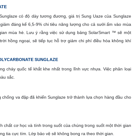
ATE
 Sunglaze có độ dày tương đương, giá trị Sung Uaze của Sunglaze
úp giảm đáng kể 6,5-9% chi tiêu năng lượng cho cả sưởi ấm vào mùa
 gian mùa hè. Lưu ý rằng việc sử dụng bảng SolarSmart ™ sẽ một
rời hồng ngoại, sẽ tiếp tục hỗ trợ giảm chi phí điều hòa không khí
POLYCARBONATE SUNGLAZE
 cháy quốc tế khắt khe nhất trong lĩnh vực nhựa. Việc phân loại
màu sắc.
 chống va đập đã khiến Sunglaze trở thành lựa chọn hàng đầu cho
h chất cơ học và tính trong suốt của chúng trong suốt một thời gian
ống tia cực tím. Lớp bảo vệ sẽ không bong ra theo thời gian.