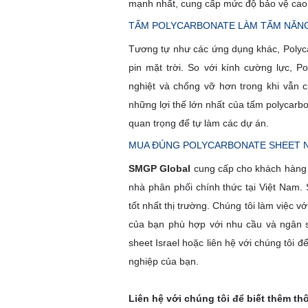
mạnh nhất, cung cấp mức độ bảo vệ cao 
TẤM POLYCARBONATE LÀM TẤM NĂN
Tương tự như các ứng dụng khác, Polycar
pin mặt trời. So với kính cường lực, Po
nghiệt và chống vỡ hơn trong khi vẫn 
những lợi thế lớn nhất của tấm polycarb
quan trọng để tự làm các dự án.
MUA ĐÚNG POLYCARBONATE SHEET N
SMGP Global
cung cấp cho khách hàng 
nhà phân phối chính thức tại Việt Nam.
tốt nhất thị trường. Chúng tôi làm việc v
của bạn phù hợp với nhu cầu và ngân s
sheet Israel hoặc liên hệ với chúng tôi đ
nghiệp của bạn.
Liên hệ với chúng tôi để biết thêm th