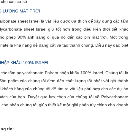
cho các cơ sở.
G LƯỢNG MẶT TRỜI
bonate sheet Israel là vật liệu được ưa thích để xây dựng các tấm
lycarbonate sheet Israel giữ tốt hơn trong điều kiện thời tiết khắc
cho phép 90% ánh sáng đi qua nó đến các pin mặt trời. Một trong
onate là khả năng dễ dàng cắt và tạo thành chúng. Điều này đặc biệt
HẬP KHẨU 100% ISRAEL
các tấm polycarbonate Palram nhập khẩu 100% Israel. Chúng tôi là
 Sản phẩm của chúng tôi đem đến chất lượng tốt nhất với giá thành
ới khách hàng của chúng tôi để tìm ra vật liệu phù hợp cho các dự án
ách của bạn. Duyệt qua lựa chọn của chúng tôi về Polycarbonate
ể cho phép chúng tôi giúp thiết kế một giải pháp tùy chỉnh cho doanh
ông tin: