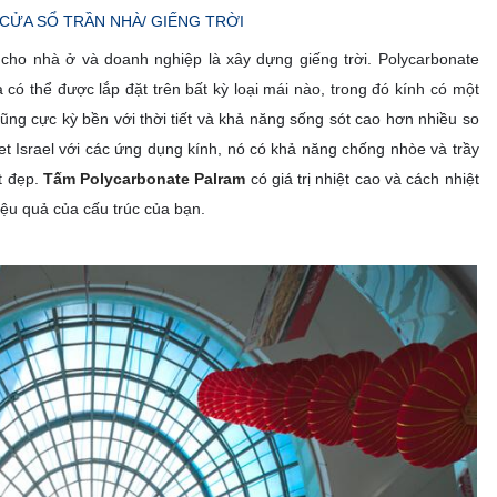
CỬA SỔ TRẦN NHÀ/ GIẾNG TRỜI
h cho nhà ở và doanh nghiệp là xây dựng giếng trời. Polycarbonate
à có thể được lắp đặt trên bất kỳ loại mái nào, trong đó kính có một
cũng cực kỳ bền với thời tiết và khả năng sống sót cao hơn nhiều so
et Israel với các ứng dụng kính, nó có khả năng chống nhòe và trầy
ệt đẹp.
Tấm Polycarbonate Palram
có giá trị nhiệt cao và cách nhiệt
hiệu quả của cấu trúc của bạn.