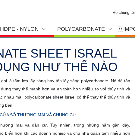
Về chúng tôi
HDPE - NYLON
POLYCARBONATE
IMP
ATE SHEET ISRAEL
ỤNG NHƯ THẾ NÀO
gọi là tấm lợp lấy sáng hay tôn lấy sáng polycarbonate. Nó đã tồn
xây dựng thay thế mạnh hơn và an toàn hơn nhiều so với thủy tinh và
c nhau mà polycarbonate sheet Israel có thể thay thế thủy tinh và
ựng bền.
 CỬA SỔ THƯƠNG MẠI VÀ CHUNG CƯ
 thương mại và dân cư. Tuy nhiên, trong những năm gần đây,
phổ biến hơn khi các doanh nghiệp và chủ nhà quan tâm nhiều hơn