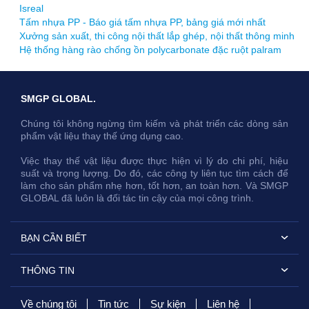
Isreal
Tấm nhựa PP - Báo giá tấm nhựa PP, bảng giá mới nhất
Xưởng sản xuất, thi công nội thất lắp ghép, nội thất thông minh
Hệ thống hàng rào chống ồn polycarbonate đặc ruột palram
SMGP GLOBAL.
Chúng tôi không ngừng tìm kiếm và phát triển các dòng sản
phẩm vật liệu thay thế ứng dụng cao.
Việc thay thế vật liệu được thực hiện vì lý do chi phí, hiệu
suất và trọng lượng. Do đó, các công ty liên tục tìm cách để
làm cho sản phẩm nhẹ hơn, tốt hơn, an toàn hơn. Và SMGP
GLOBAL đã luôn là đối tác tin cậy của mọi công trình.
BẠN CẦN BIẾT
THÔNG TIN
Về chúng tôi
Tin tức
Sự kiện
Liên hệ